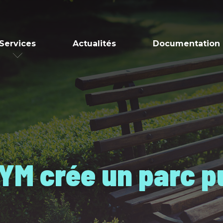
giriş
jojobet
betsmove
ganobet
setrabet
child porn
bahiscas
Services
Actualités
Documentation
YM crée un parc p